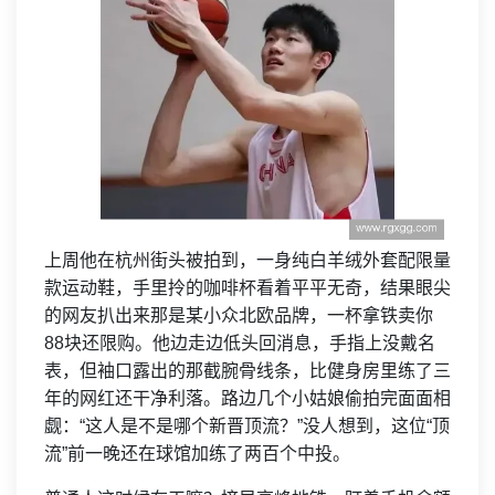
上周他在杭州街头被拍到，一身纯白羊绒外套配限量
款运动鞋，手里拎的咖啡杯看着平平无奇，结果眼尖
的网友扒出来那是某小众北欧品牌，一杯拿铁卖你
88块还限购。他边走边低头回消息，手指上没戴名
表，但袖口露出的那截腕骨线条，比健身房里练了三
年的网红还干净利落。路边几个小姑娘偷拍完面面相
觑：“这人是不是哪个新晋顶流？”没人想到，这位“顶
流”前一晚还在球馆加练了两百个中投。