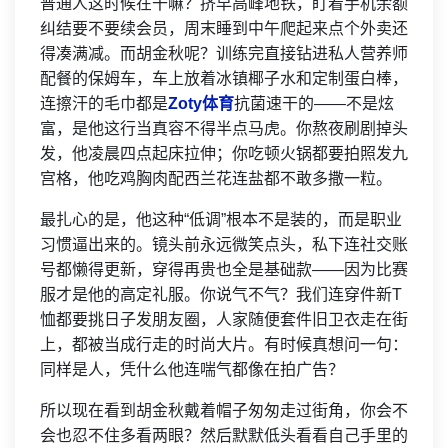
普通人这时候在干嘛？挤早高峰地铁，盯着手机余额
纠结要不要续会员，周末睡到中午爬起来点个外卖还
得凑满减。而胡金秋呢？训练完直接钻进私人营养师
配餐的保姆车，车上放着冰镇椰子水和定制蛋白棒，
连擦汗的毛巾都是
Zoty体育
抗菌速干的——不是炫
富，是他这行当真容不得半点马虎。你熬夜刷剧掉头
发，他凌晨四点起床拉伸；你吃顿火锅都要拍照发九
宫格，他吃鸡胸肉配西兰花连盐都不敢多撒一粒。
最扎心的是，他这种“低调”根本不是装的，而是职业
习惯逼出来的。镜头前永远微笑点头，私下连社交账
号都懒得更新，穿得再贵也全是基础款——因为比赛
服才是他的高定礼服。你说气不气？我们连穿件新T
恤都要挑日子发朋友圈，人家随便套件旧卫衣走在街
上，都被当成行走的时尚大片。有时候真想问一句：
同样是人，凭什么他连喘气都像在拍广告？
所以现在看到胡金秋戴着帽子匆匆走过街角，你会不
会也忍不住多看两眼？然后默默低头看看自己手里的