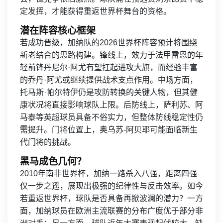
定发挥，才能获得重返世界杯舞台的资格。
潜在阵容核心框架
若成功晋级，加纳队的2026世界杯阵容预计将围绕
新老结合的思路构建。锋线上，效力于法甲雷恩的年
轻前锋丹尼尔·阿尤有望扛起进攻大旗，而经验丰富
的乔丹·阿尤或继续提供战术支点作用。中场方面，
托马斯·帕尔特伊仍是攻防转换的关键人物，但其健
康状况将直接影响球队上限。后防线上，萨利苏、阿
马泰等英超球员具备不俗实力，但整体防线稳定性仍
需提升。门将位置上，奥乌苏-阿贝耶可能面临新生
代门将的挑战。
黑马成色几何？
2010年南非世界杯，加纳一路杀入八强，距离四强
仅一步之遥，展现出极强的纪律性与反击效率。如今
若重返世界杯，球队是否具备再掀波澜的潜力？一方
面，加纳球员在欧洲主流联赛的分布广度优于部分非