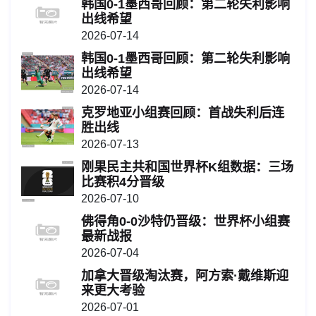
韩国0-1墨西哥回顾：第二轮失利影响
出线希望
2026-07-14
韩国0-1墨西哥回顾：第二轮失利影响
出线希望
2026-07-14
克罗地亚小组赛回顾：首战失利后连
胜出线
2026-07-13
刚果民主共和国世界杯K组数据：三场
比赛积4分晋级
2026-07-10
佛得角0-0沙特仍晋级：世界杯小组赛
最新战报
2026-07-04
加拿大晋级淘汰赛，阿方索·戴维斯迎
来更大考验
2026-07-01