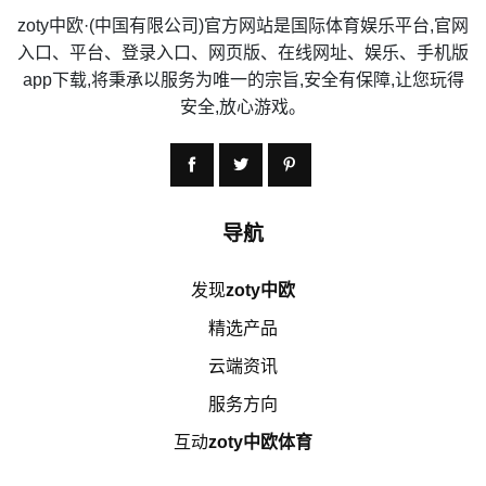
zoty中欧·(中国有限公司)官方网站是国际体育娱乐平台,官网
入口、平台、登录入口、网页版、在线网址、娱乐、手机版
app下载,将秉承以服务为唯一的宗旨,安全有保障,让您玩得
安全,放心游戏。
导航
发现
zoty中欧
精选产品
云端资讯
服务方向
互动
zoty中欧体育