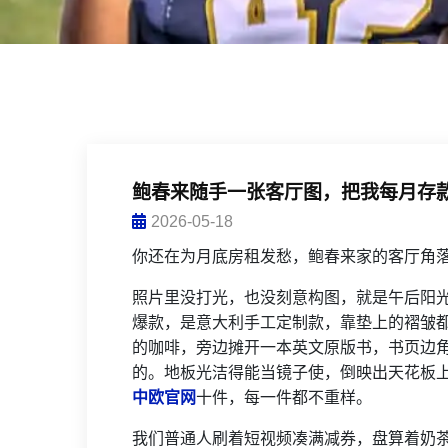
鲍春来随手一张客厅图，把我每月存
2026-05-18
你还在为月底房租发愁，鲍春来家的客厅角
照片里没打光，也没刻意构图，就是午后阳
爆款，是意大利手工定制款，靠垫上的褶皱都
的咖啡，旁边摊开一本英文原版书，书页边
的。地板光洁得能当镜子使，倒映出天花板
中欧官网
十件，每一件都不重样。
我们普通人刷着短视频凑满减券，盘算着奶茶