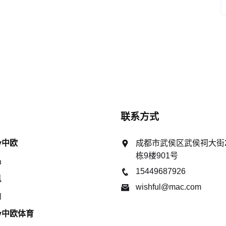
联系方式
ty中欧
成都市武侯区武侯祠大街2
栋9楼901号
品
15449687926
讯
wishful@mac.com
向
ty中欧体育