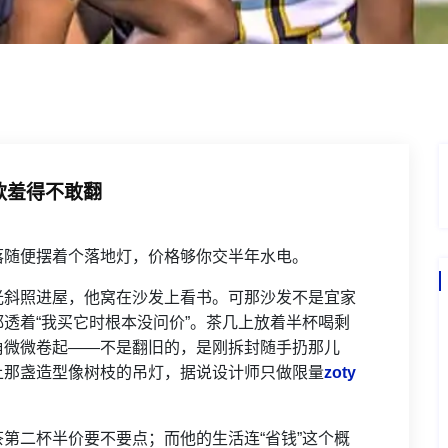
款羞得不敢翻
落随便摆着个落地灯，价格够你交半年水电。
光斜照进屋，他窝在沙发上看书。可那沙发不是宜家
透着“我买它时根本没问价”。茶几上放着半杯喝剩
角微微卷起——不是翻旧的，是刚拆封随手扔那儿
上那盏造型像树枝的吊灯，据说设计师只做限量
zoty
第二杯半价要不要点；而他的生活连“省钱”这个概