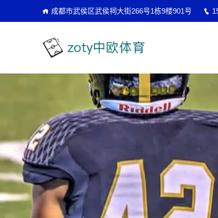
成都市武侯区武侯祠大街266号1栋9楼901号
1